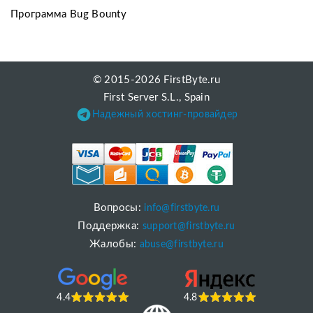
Программа Bug Bounty
© 2015-2026 FirstByte.ru
First Server S.L., Spain
Надежный хостинг-провайдер
Вопросы:
info@firstbyte.ru
Поддержка:
support@firstbyte.ru
Жалобы:
abuse@firstbyte.ru
4.4
4.8