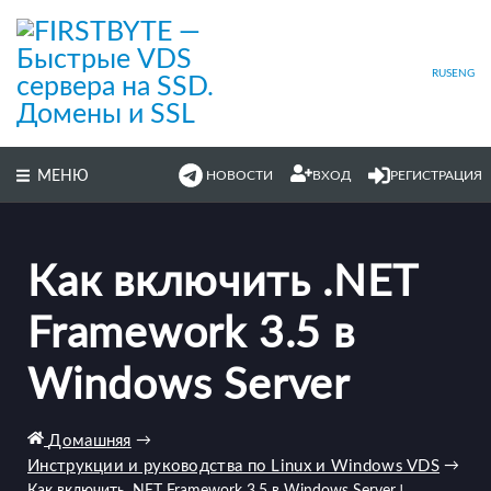
Перейти
к
основному
содержимому
RUS
ENG
МЕНЮ
НОВОСТИ
ВХОД
РЕГИСТРАЦИЯ
Как включить .NET
Framework 3.5 в
Windows Server
Домашняя
→
Инструкции и руководства по Linux и Windows VDS
→