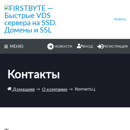
Перейти
к
основному
содержимому
RUS
ENG
МЕНЮ
НОВОСТИ
ВХОД
РЕГИСТРАЦИЯ
Контакты
Домашняя
→
О компании
→
Контакты
↓