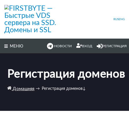
Перейти
к
основному
содержимому
RUS
ENG
МЕНЮ
НОВОСТИ
ВХОД
РЕГИСТРАЦИЯ
Регистрация доменов
Домашняя
→
Регистрация доменов
↓