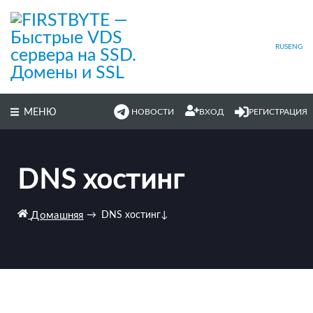
Перейти
к
основному
содержимому
RUS
ENG
МЕНЮ
НОВОСТИ
ВХОД
РЕГИСТРАЦИЯ
DNS хостинг
Домашняя
→
DNS хостинг
↓