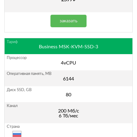
заказать
Business MSK-KVM-SSD-3
4vCPU
6144
80
200 Мб/с
6 Тб/мес