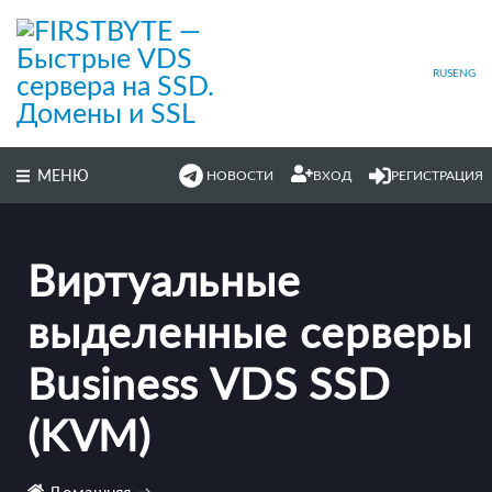
Перейти
к
основному
содержимому
RUS
ENG
МЕНЮ
НОВОСТИ
ВХОД
РЕГИСТРАЦИЯ
Виртуальные
выделенные серверы
Business VDS SSD
(KVM)