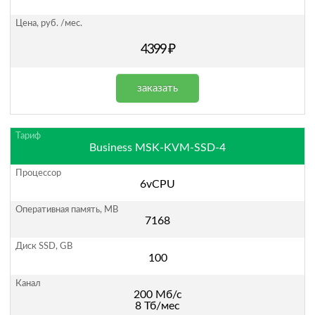
4399 ₽
заказать
Business MSK-KVM-SSD-4
6vCPU
7168
100
200 Мб/с
8 Тб/мес