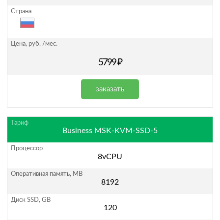
5799 ₽
заказать
Business MSK-KVM-SSD-5
8vCPU
8192
120