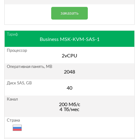
заказать
Business MSK-KVM-SAS-1
2vCPU
2048
40
200 Мб/с
4 Тб/мес