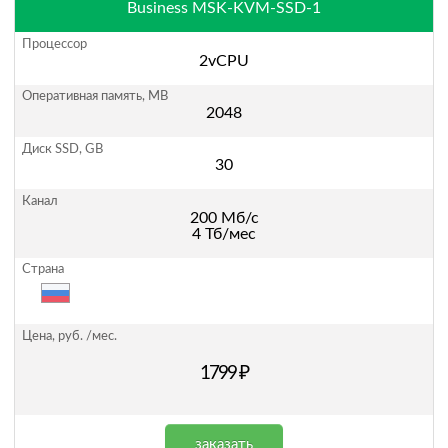
Business MSK-KVM-SSD-1
2vCPU
2048
30
200 Мб/с
4 Тб/мес
1799 ₽
заказать