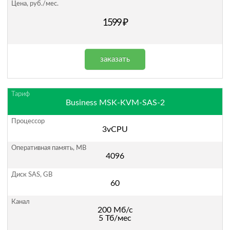
1599 ₽
заказать
Business MSK-KVM-SAS-2
3vCPU
4096
60
200 Мб/с
5 Тб/мес