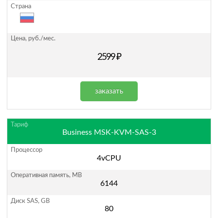
2599 ₽
заказать
Business MSK-KVM-SAS-3
4vCPU
6144
80