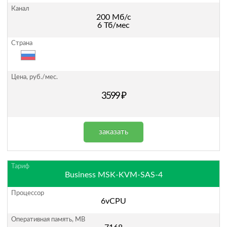
200 Мб/с
6 Тб/мес
3599 ₽
заказать
Business MSK-KVM-SAS-4
6vCPU