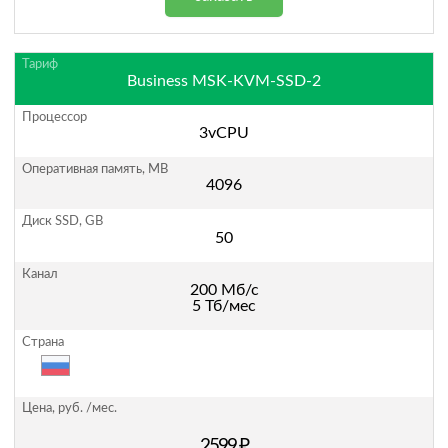
Business MSK-KVM-SSD-2
3vCPU
4096
50
200 Мб/с
5 Тб/мес
2599 ₽