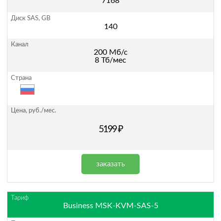
7168
140
200 Мб/с
8 Тб/мес
5199 ₽
заказать
Business MSK-KVM-SAS-5