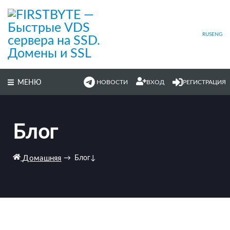
Перейти
к
основному
содержимому
RUS
ENG
МЕНЮ
НОВОСТИ
ВХОД
РЕГИСТРАЦИЯ
Блог
Домашняя
→
Блог
↓