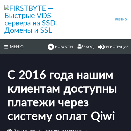
Перейти
к
основному
содержимому
RUS
ENG
МЕНЮ
НОВОСТИ
ВХОД
РЕГИСТРАЦИЯ
С 2016 года нашим
клиентам доступны
платежи через
систему оплат Qiwi