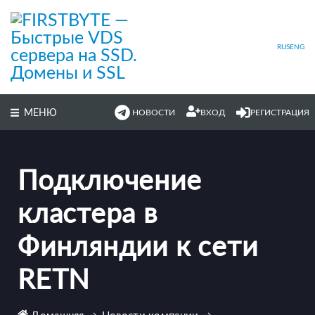
Перейти
к
основному
содержимому
RUS
ENG
МЕНЮ
НОВОСТИ
ВХОД
РЕГИСТРАЦИЯ
Подключение
кластера в
Финляндии к сети
RETN