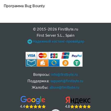
Программа Bug Bounty
© 2015-2026 FirstByte.ru
First Server S.L., Spain
Надежный хостинг-провайдер
Вопросы:
info@firstbyte.ru
Поддержка:
support@firstbyte.ru
Жалобы:
abuse@firstbyte.ru
4.4
4.8