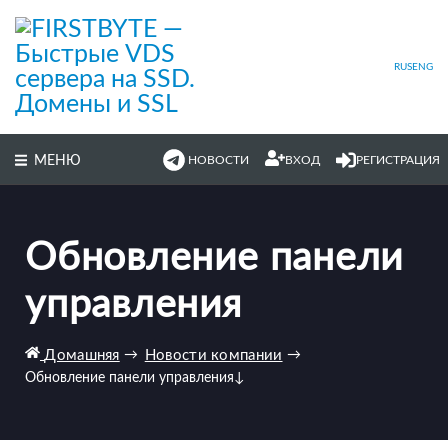
Перейти
к
основному
содержимому
RUS
ENG
МЕНЮ
НОВОСТИ
ВХОД
РЕГИСТРАЦИЯ
Обновление панели
управления
Домашняя
→
Новости компании
→
Обновление панели управления
↓