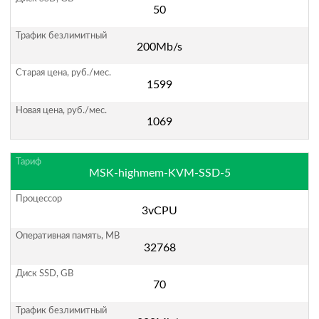
50
200Mb/s
1599
1069
MSK-highmem-KVM-SSD-5
3vCPU
32768
70