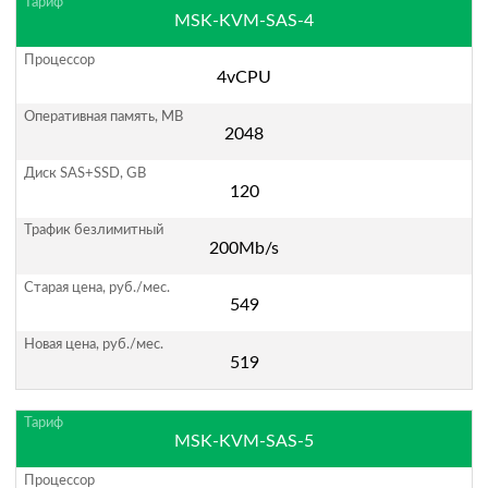
MSK-KVM-SAS-4
4vCPU
2048
120
200Mb/s
549
519
MSK-KVM-SAS-5