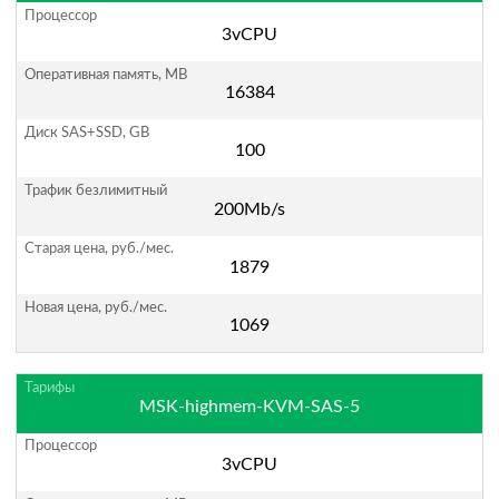
3vCPU
16384
100
200Mb/s
1879
1069
MSK-highmem-KVM-SAS-5
3vCPU