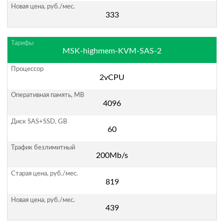
333
MSK-highmem-KVM-SAS-2
2vCPU
4096
60
200Mb/s
819
439