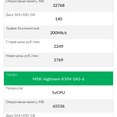
32768
140
200Mb/s
2249
1769
MSK-highmem-KVM-SAS-6
5vCPU
65536