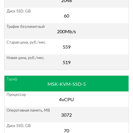
2048
60
200Mb/s
559
519
MSK-KVM-SSD-5
4vCPU
3072
70