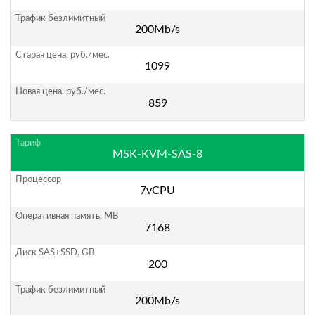
200Mb/s
1099
859
MSK-KVM-SAS-8
7vCPU
7168
200
200Mb/s