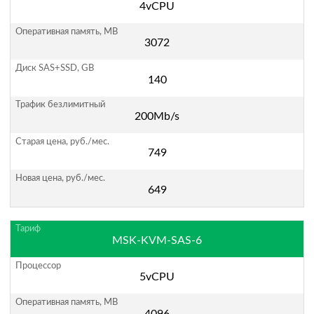
4vCPU
3072
140
200Mb/s
749
649
MSK-KVM-SAS-6
5vCPU
4096