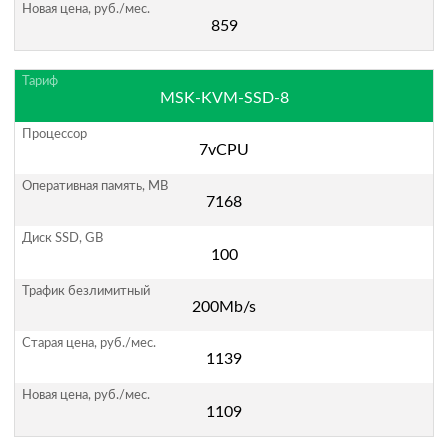
859
MSK-KVM-SSD-8
7vCPU
7168
100
200Mb/s
1139
1109