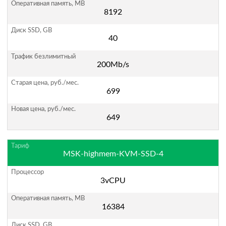
8192
40
200Mb/s
699
649
MSK-highmem-KVM-SSD-4
3vCPU
16384