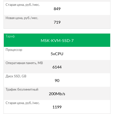
849
719
MSK-KVM-SSD-7
5vCPU
6144
90
200Mb/s
1199