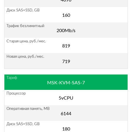
160
200Mb/s
819
719
MSK-KVM-SAS-7
5vCPU
6144
180