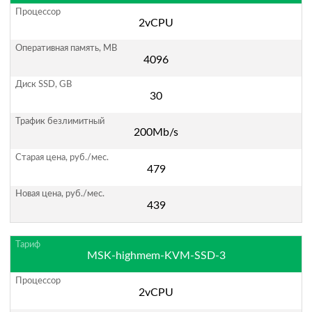
2vCPU
4096
30
200Mb/s
479
439
MSK-highmem-KVM-SSD-3
2vCPU