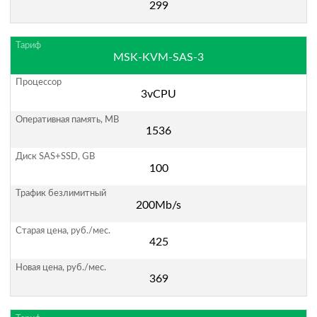
299
MSK-KVM-SAS-3
3vCPU
1536
100
200Mb/s
425
369