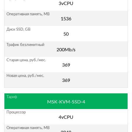
3vCPU
1536
50
200Mb/s
369
369
MSK-KVM-SSD-4
4vCPU