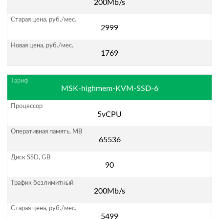
200Mb/s
2999
1769
MSK-highmem-KVM-SSD-6
5vCPU
65536
90
200Mb/s
5499