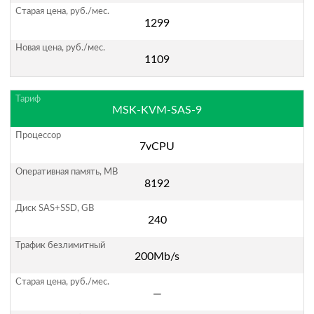
1299
1109
MSK-KVM-SAS-9
7vCPU
8192
240
200Mb/s
—