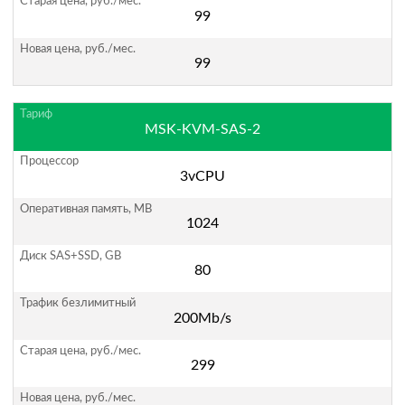
99
99
MSK-KVM-SAS-2
3vCPU
1024
80
200Mb/s
299