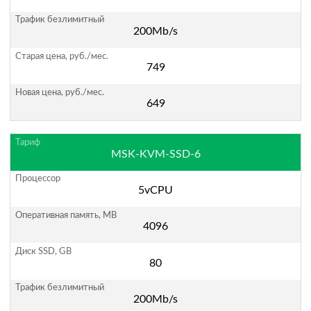
200Mb/s
749
649
MSK-KVM-SSD-6
5vCPU
4096
80
200Mb/s