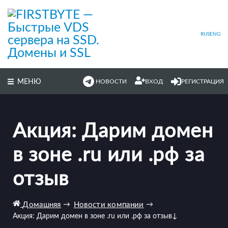
Перейти
к
основному
содержимому
RUS
ENG
МЕНЮ
НОВОСТИ
ВХОД
РЕГИСТРАЦИЯ
Акция: Дарим домен
в зоне .ru или .рф за
отзыв
Домашняя
→
Новости компании
→
Акция: Дарим домен в зоне .ru или .рф за отзыв
↓