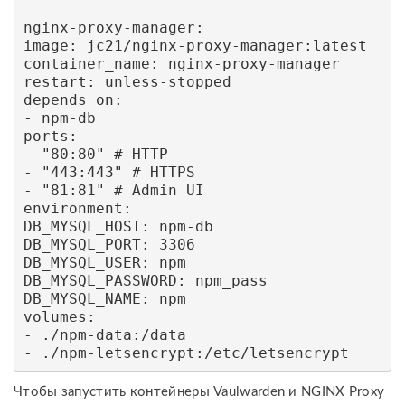
nginx-proxy-manager:

image: jc21/nginx-proxy-manager:latest

container_name: nginx-proxy-manager

restart: unless-stopped

depends_on:

- npm-db

ports:

- "80:80" # HTTP

- "443:443" # HTTPS

- "81:81" # Admin UI

environment:

DB_MYSQL_HOST: npm-db

DB_MYSQL_PORT: 3306

DB_MYSQL_USER: npm

DB_MYSQL_PASSWORD: npm_pass

DB_MYSQL_NAME: npm

volumes:

- ./npm-data:/data

- ./npm-letsencrypt:/etc/letsencrypt
Чтобы запустить контейнеры Vaulwarden и NGINX Proxy