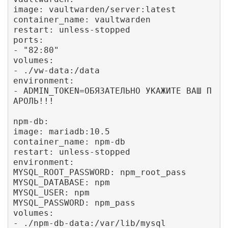
image: vaultwarden/server:latest

container_name: vaultwarden

restart: unless-stopped

ports:

- "82:80"

volumes:

- ./vw-data:/data

environment:

- ADMIN_TOKEN=ОБЯЗАТЕЛЬНО УКАЖИТЕ ВАШ П
АРОЛЬ!!!

npm-db:

image: mariadb:10.5

container_name: npm-db

restart: unless-stopped

environment:

MYSQL_ROOT_PASSWORD: npm_root_pass

MYSQL_DATABASE: npm

MYSQL_USER: npm

MYSQL_PASSWORD: npm_pass

volumes:

- ./npm-db-data:/var/lib/mysql
