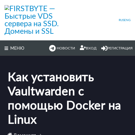
Перейти
к
основному
содержимому
RUS
ENG
МЕНЮ
НОВОСТИ
ВХОД
РЕГИСТРАЦИЯ
Как установить
Vaultwarden с
помощью Docker на
Linux