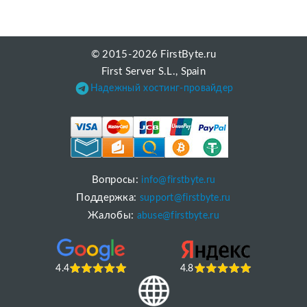
© 2015-2026 FirstByte.ru
First Server S.L., Spain
Надежный хостинг-провайдер
Вопросы:
info@firstbyte.ru
Поддержка:
support@firstbyte.ru
Жалобы:
abuse@firstbyte.ru
4.4
4.8